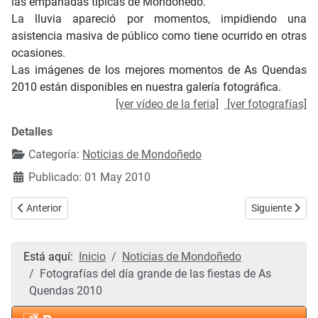
las empanadas típicas de Mondoñedo.
La lluvia apareció por momentos, impidiendo una
asistencia masiva de público como tiene ocurrido en otras
ocasiones.
Las imágenes de los mejores momentos de As Quendas
2010 están disponibles en nuestra galería fotográfica.
[ver vídeo de la feria]
[ver fotografías]
Detalles
Categoría:
Noticias de Mondoñedo
Publicado: 01 May 2010
Artículo anterior: Fotografías y vídeos de As Quendas 2010
Artículo siguie
Anterior
Siguiente
Está aquí:
Inicio
Noticias de Mondoñedo
Fotografías del día grande de las fiestas de As
Quendas 2010