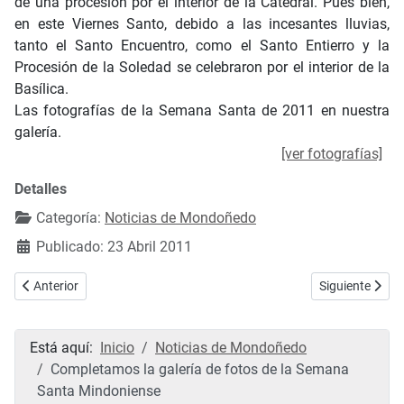
de una procesión por el interior de la Catedral. Pues bien,
en este Viernes Santo, debido a las incesantes lluvias,
tanto el Santo Encuentro, como el Santo Entierro y la
Procesión de la Soledad se celebraron por el interior de la
Basílica.
Las fotografías de la Semana Santa de 2011 en nuestra
galería.
[ver fotografías]
Detalles
Categoría:
Noticias de Mondoñedo
Publicado: 23 Abril 2011
Artículo anterior: Fotografías de las fiestas del barrio de San Lázaro
Artículo sigui
Anterior
Siguiente
Está aquí:
Inicio
Noticias de Mondoñedo
Completamos la galería de fotos de la Semana
Santa Mindoniense