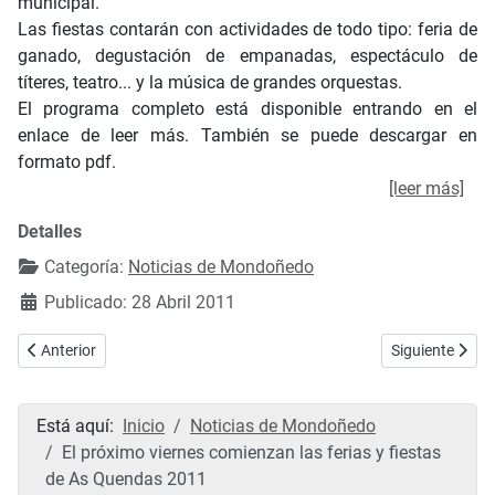
municipal.
Las fiestas contarán con actividades de todo tipo: feria de
ganado, degustación de empanadas, espectáculo de
títeres, teatro... y la música de grandes orquestas.
El programa completo está disponible entrando en el
enlace de leer más. También se puede descargar en
formato pdf.
[leer más]
Detalles
Categoría:
Noticias de Mondoñedo
Publicado: 28 Abril 2011
Artículo anterior: Las ferias y fiestas de As Quendas 2011 ya comen
Artículo siguie
Anterior
Siguiente
Está aquí:
Inicio
Noticias de Mondoñedo
El próximo viernes comienzan las ferias y fiestas
de As Quendas 2011