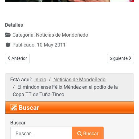
Detalles
Categoría:
Noticias de Mondoñedo
Publicado: 10 May 2011
Artículo anterior: Alfonso Rueda visitó a los voluntarios de Protecci
Artículo siguie
Anterior
Siguiente
Está aquí:
Inicio
Noticias de Mondoñedo
El mindoniense Félix Méndez en el podio de la
Copa TT de Tuña-Tineo
Buscar
Buscar
Buscar