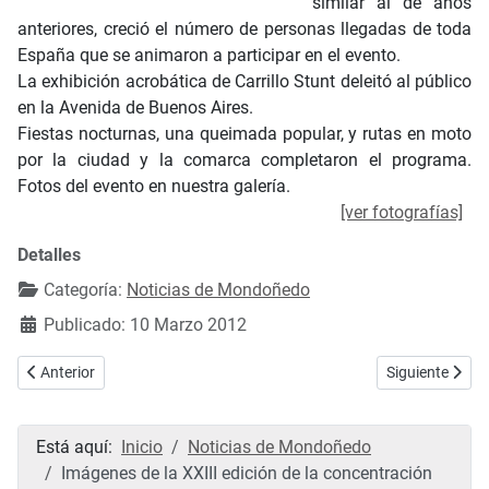
similar al de años
anteriores, creció el número de personas llegadas de toda
España que se animaron a participar en el evento.
La exhibición acrobática de Carrillo Stunt
deleitó al público
en la Avenida de Buenos Aires.
Fiestas nocturnas, una queimada popular, y rutas en moto
por la ciudad y la comarca completaron el programa.
Fotos del evento en nuestra galería.
[ver fotografías]
Detalles
Categoría:
Noticias de Mondoñedo
Publicado: 10 Marzo 2012
Artículo anterior: El PP local recuerda que la Ordenanza de Inspecció
Artículo sigui
Anterior
Siguiente
Está aquí:
Inicio
Noticias de Mondoñedo
Imágenes de la XXIII edición de la concentración