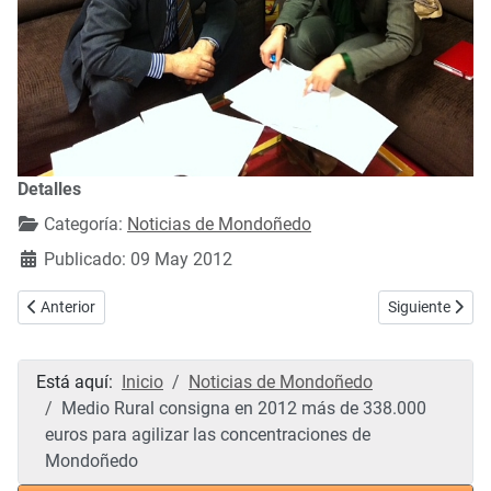
Detalles
Categoría:
Noticias de Mondoñedo
Publicado: 09 May 2012
Artículo anterior: Enduro: Fotografías y vídeo resumen del IV Raid 
Artículo siguie
Anterior
Siguiente
Está aquí:
Inicio
Noticias de Mondoñedo
Medio Rural consigna en 2012 más de 338.000
euros para agilizar las concentraciones de
Mondoñedo