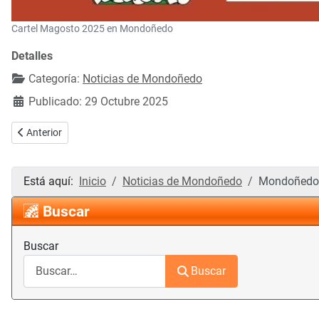
Cartel Magosto 2025 en Mondoñedo
Detalles
Categoría:
Noticias de Mondoñedo
Publicado: 29 Octubre 2025
Artículo anterior: Calendario laboral de Mondoñedo 2026: festivos l
Anterior
Está aquí:
Inicio
Noticias de Mondoñedo
Mondoñedo c
Buscar
Buscar
Buscar