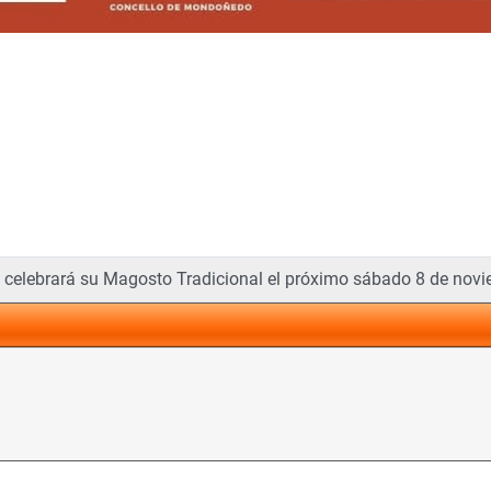
ocales en As San Lucas y Os Remedios
elebrará su Magosto Tradicional el próximo sábado 8 de nov