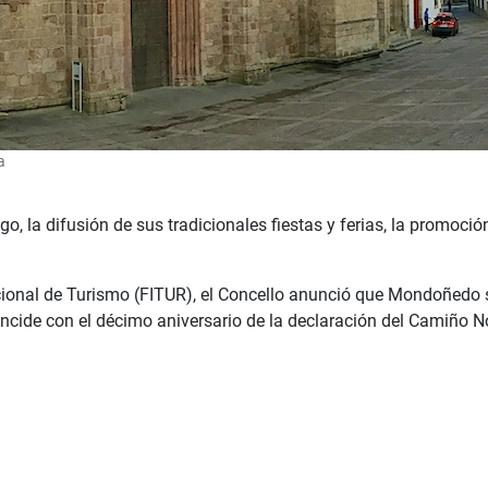
a
o, la difusión de sus tradicionales fiestas y ferias, la promoción
acional de Turismo (FITUR), el Concello anunció que Mondoñedo se
oincide con el décimo aniversario de la declaración del Camiño
omo Cunqueiriana de Honra 2025