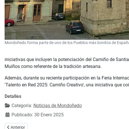
Mondoñedo forma parte de uno de los Pueblos más bonitos de Españ
iniciativas que incluyen la potenciación del Camiño de Santiag
Muíños como referente de la tradición artesana.
Además, durante su reciente participación en la Feria Intern
'Talento en Red 2025: Camiño Creativo', una iniciativa que c
Detalles
Categoría:
Noticias de Mondoñedo
Publicado: 30 Enero 2025
Artículo anterior: La Editorial Galaxia recibirá el reconocimiento c
Anterior