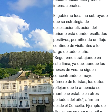
internacionales.
El gobierno local ha subrayado
que su estrategia de
desestacionalización del
turismo está dando resultados
positivos, permitiendo un flujo
continuo de visitantes a lo
largo de todo el año.
"Seguiremos trabajando en
esta línea, ya que, aunque los
meses de verano siguen
concentrando el mayor
número de turistas, los datos
reflejan que la afluencia se
mantiene estable en otros
períodos del año", afirman
desde el Concello. Ejemplo de
ello es que en marzo, abril y