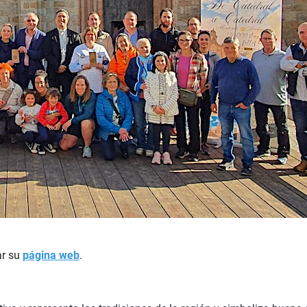
ar su
página web
.