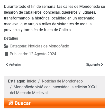
Durante todo el fin de semana, las calles de Mondoñedo se
llenaron de caballeros, doncellas, guerreros y juglares,
transformando la histórica localidad en un escenario
medieval que atrajo a miles de visitantes de toda la
provincia y también de fuera de Galicia.
Detalles
Categoría:
Noticias de Mondoñedo
Publicado: 12 Agosto 2024
Artículo anterior: La Mancomunidad de Municipios de A Mariña progra
Artículo siguie
Anterior
Siguiente
Está aquí:
Inicio
Noticias de Mondoñedo
Mondoñedo vivió con intensidad la edición XXXII
del Mercado Medieval
Buscar