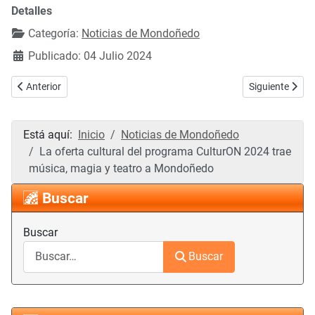
Detalles
Categoría:
Noticias de Mondoñedo
Publicado: 04 Julio 2024
Artículo anterior: Una nueva edición de la Feria de Artesanía Os Muíño
Artículo siguie
Anterior
Siguiente
Está aquí:
Inicio
Noticias de Mondoñedo
La oferta cultural del programa CulturON 2024 trae
música, magia y teatro a Mondoñedo
Buscar
Buscar
Buscar