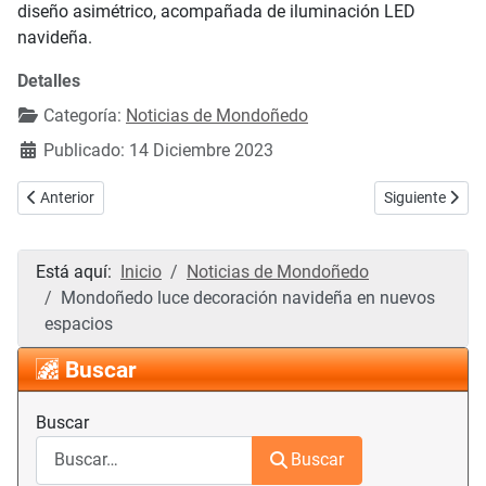
diseño asimétrico, acompañada de iluminación LED
navideña.
Detalles
Categoría:
Noticias de Mondoñedo
Publicado: 14 Diciembre 2023
Artículo anterior: Abiertas las inscripciones para participar en la IV 
Artículo siguie
Anterior
Siguiente
Está aquí:
Inicio
Noticias de Mondoñedo
Mondoñedo luce decoración navideña en nuevos
espacios
Buscar
Buscar
Buscar