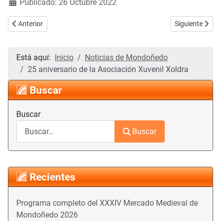
Publicado: 26 Octubre 2022
Artículo anterior: Mondoñedo promociona su oferta turística y gast
Artículo siguie
Anterior
Siguiente
Está aquí:
Inicio
Noticias de Mondoñedo
25 aniversario de la Asociación Xuvenil Xoldra
Buscar
Buscar
Buscar
Recientes
Programa completo del XXXIV Mercado Medieval de
Mondoñedo 2026