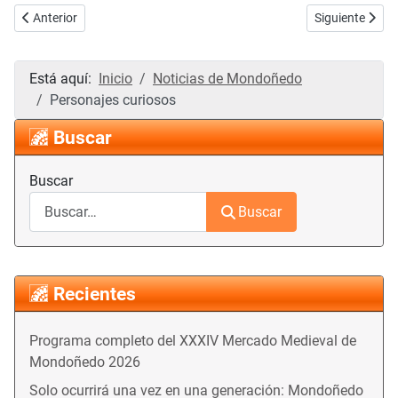
Artículo anterior: Todo sobre El Portal de Mondoñedo
Artículo siguie
Anterior
Siguiente
Está aquí:
Inicio
Noticias de Mondoñedo
Personajes curiosos
Buscar
Buscar
Buscar
Recientes
Programa completo del XXXIV Mercado Medieval de
Mondoñedo 2026
Solo ocurrirá una vez en una generación: Mondoñedo