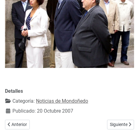
Detalles
Categoría:
Noticias de Mondoñedo
Publicado: 20 Octubre 2007
Artículo anterior: Deporte rural vasco en la recta final de As San Luca
Artículo siguie
Anterior
Siguiente