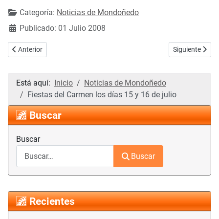
Categoría:
Noticias de Mondoñedo
Publicado: 01 Julio 2008
Artículo anterior: Fotografías de la comida homenaje a Santiago Lei
Artículo siguie
Anterior
Siguiente
Está aquí:
Inicio
Noticias de Mondoñedo
Fiestas del Carmen los días 15 y 16 de julio
Buscar
Buscar
Buscar
Recientes