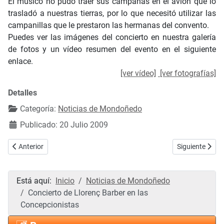
El músico no pudo traer sus campanas en el avión que lo
trasladó a nuestras tierras, por lo que necesitó utilizar las
campanillas que le prestaron las hermanas del convento.
Puedes ver las imágenes del concierto en nuestra galería
de fotos y un vídeo resumen del evento en el siguiente
enlace.
[ver vídeo]
[ver fotografías]
Detalles
Categoría:
Noticias de Mondoñedo
Publicado: 20 Julio 2009
Artículo anterior: Fotos del estreno mundial del "Nocturno para aulli
Artículo siguie
Anterior
Siguiente
Está aquí:
Inicio
Noticias de Mondoñedo
Concierto de Llorenç Barber en las
Concepcionistas